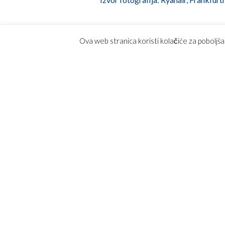
Post navigation
Letovi iz Niša ka Frankfurtu (Hahn) kompanijo
Ova web stranica koristi kolačiće za poboljša
INFO
авион
Понуд
Рачен
Online
Спис
Како д
Општи
Посеб
Често
Конта