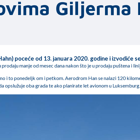
ovima Giljerma 
(Hahn) poceće od 13. januara 2020. godine i izvodiće s
u prodaju manje od mesec dana nakon što je u prodaju puštena i linij
eljno i to ponedeljk om i petkom. Aerodrom Han se nalazi 120 kilo
a opslužuje oba grada te ako planirate let avionom u Luksemburg, 