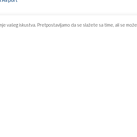
m Ryanair
Z
nje vašeg iskustva. Pretpostavljamo da se slažete sa time, ali se može
TOP DESTINACIJE
ски билети
Скопје – Копенхаген
и
Скопје – Лос Анџелес
 багаж во авионот
Скопје – Хавана
 check in!
Скопје – Рим
ание
Скопје – Дубаи
а купите билет за авион?
Скопје – Париз
 Услови на употреба
Скопје – Москва
ни услови за патување
Скопје – Милано
 поставувани прашања
кт