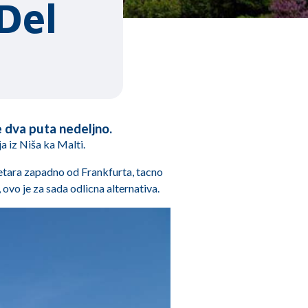
Del
e dva puta nedeljno.
a iz Niša ka Malti.
metara zapadno od Frankfurta, tacno
ovo je za sada odlicna alternativa.