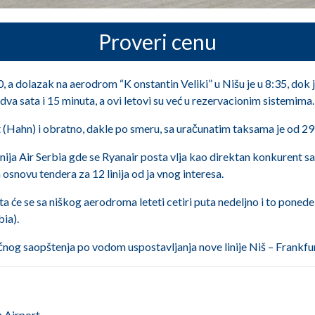
Proveri cenu
 a dolazak na aerodrom “K onstantin Veliki” u Nišu je u 8:35, dok je
 dva sata i 15 minuta, a ovi letovi su već u rezervacionim sistemima.
t (Hahn) i obratno, dakle po smeru, sa uračunatim taksama je od 29
panija Air Serbia gde se Ryanair posta vlja kao direktan konkurent
 osnovu tendera za 12 linija od ja vnog interesa.
a će se sa niškog aerodroma leteti cetiri puta nedeljno i to ponede
bia).
čnog saopštenja po vodom uspostavljanja nove linije Niš – Frankfu
h Airport