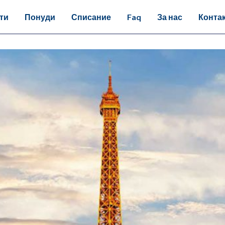
ти
Понуди
Списание
Faq
За нас
Конта