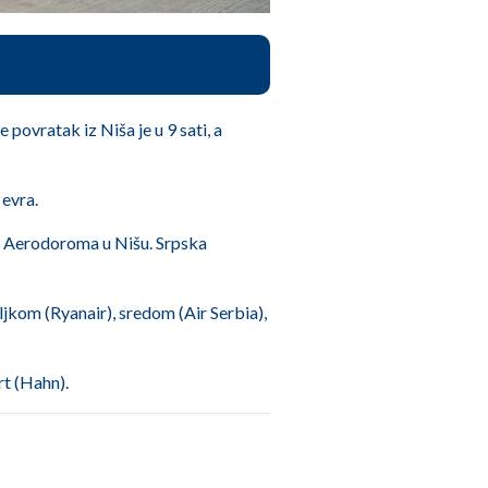
 povratak iz Niša je u 9 sati, a
 evra.
 sa Aerodoroma u Nišu. Srpska
ljkom (Ryanair), sredom (Air Serbia),
rt (Hahn).