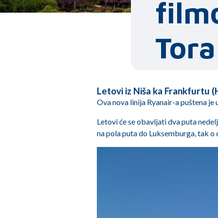
film
Tora
Letovi iz Niša ka Frankfurtu 
Ova nova linija Ryanair-a puštena je 
Letovi će se obavljati dva puta ned
na pola puta do Luksemburga, tak o d