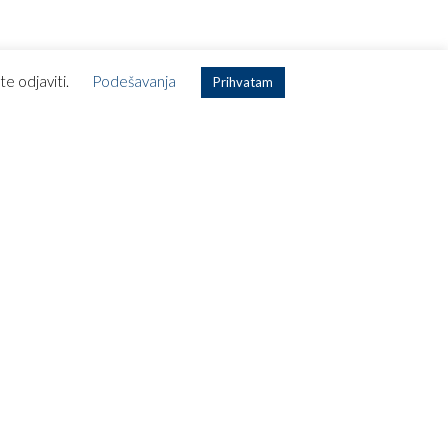
avirite u dijamantsku ložu emirates a380 aviona
te odjaviti.
Podešavanja
Prihvatam
Скопје – Newујорк
Скопје – Истанбул
Скопје – Амстердам
Скопје – Лисабон