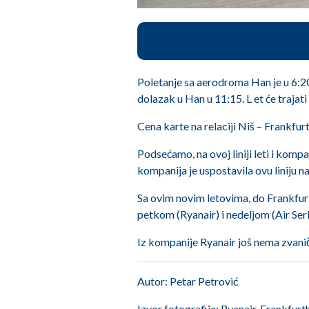
Poletanje sa aerodroma Han je u 6:20,
dolazak u Han u 11:15. L et će trajati
Cena karte na relaciji Niš – Frankfur
Podsećamo, na ovoj liniji leti i kom
kompanija je uspostavila ovu liniju na
Sa ovim novim letovima, do Frankfurt
petkom (Ryanair) i nedeljom (Air Ser
Iz kompanije Ryanair još nema zvani
Autor: Petar Petrović
Izvor fotografija: Ryanair, Frankfurt