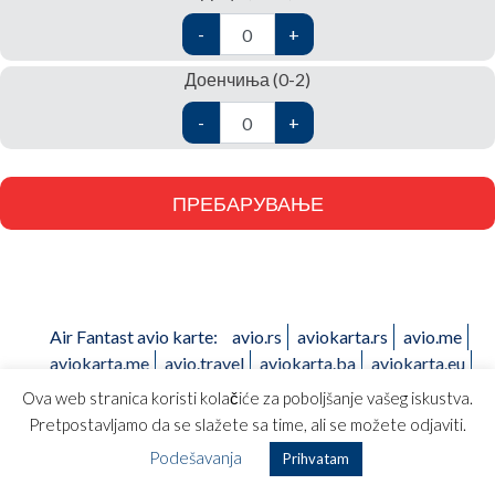
-
+
Доенчиња (0-2)
-
+
Air Fantast avio karte:
avio.rs
aviokarta.rs
avio.me
aviokarta.me
avio.travel
aviokarta.ba
aviokarta.eu
aviokarta.hr
aviokarte.at
efluge.com
letalska.si
Ova web stranica koristi kolačiće za poboljšanje vašeg iskustva.
avionskibileti.mk
Pretpostavljamo da se slažete sa time, ali se možete odjaviti.
Podešavanja
Prihvatam