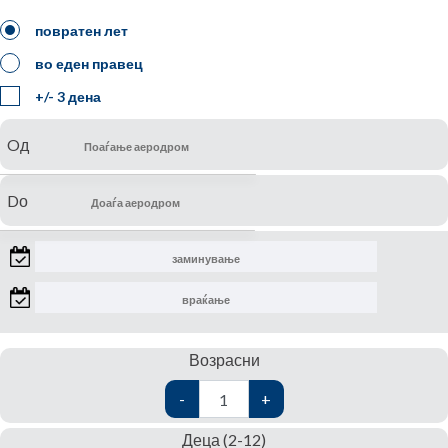
повратен лет
во еден правец
+/- 3 дена
Oд
Dо
Возрасни
-
+
Деца (2-12)